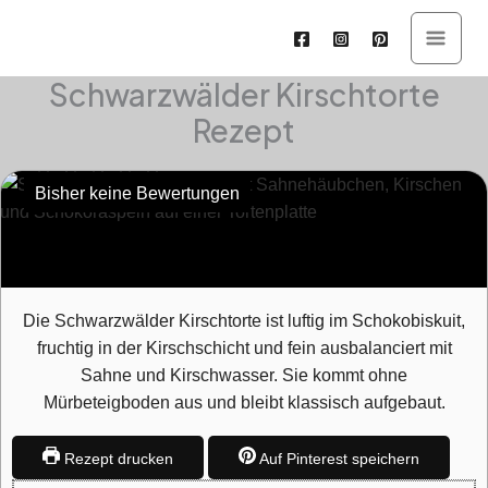
Zum
Inhalt
springen
Schwarzwälder Kirschtorte
Std.
Std.
Std.
Min.
Min.
Std.
Rezept
Bisher keine Bewertungen
Die Schwarzwälder Kirschtorte ist luftig im Schokobiskuit,
fruchtig in der Kirschschicht und fein ausbalanciert mit
Sahne und Kirschwasser. Sie kommt ohne
Mürbeteigboden aus und bleibt klassisch aufgebaut.
Rezept drucken
Auf Pinterest speichern