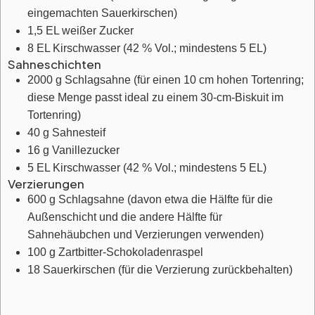
eingemachten Sauerkirschen)
1,5
EL
weißer Zucker
8
EL
Kirschwasser
(42 % Vol.; mindestens 5 EL)
Sahneschichten
2000
g
Schlagsahne
(für einen 10 cm hohen Tortenring;
diese Menge passt ideal zu einem 30-cm-Biskuit im
Tortenring)
40
g
Sahnesteif
16
g
Vanillezucker
5
EL
Kirschwasser
(42 % Vol.; mindestens 5 EL)
Verzierungen
600
g
Schlagsahne
(davon etwa die Hälfte für die
Außenschicht und die andere Hälfte für
Sahnehäubchen und Verzierungen verwenden)
100
g
Zartbitter-Schokoladenraspel
18
Sauerkirschen
(für die Verzierung zurückbehalten)