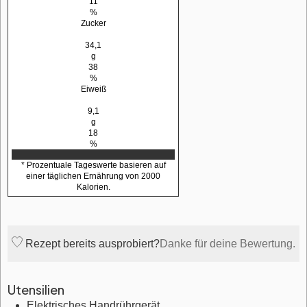
11
%
Zucker
34,1
g
38
%
Eiweiß
9,1
g
18
%
* Prozentuale Tageswerte basieren auf
einer täglichen Ernährung von 2000
Kalorien.
Rezept bereits ausprobiert?
Danke für deine Bewertung.
Utensilien
Elektrisches Handrührgerät