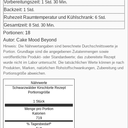
Vorbereitungszeit:
1
Std.
30
Min.
Backzeit:
1
Std.
Ruhezeit Raumtemperatur und Kühlschrank:
6
Std.
Gesamtzeit:
8
Std.
30
Min.
Portionen:
18
Autor:
Cake Mood Beyond
Hinweis: Die Nährwertangaben sind berechnete Durchschnittswerte je
Portion. Grundlage sind die angegebenen Zutatenmengen sowie
veröffentlichte Produkt- oder Standardwerte; das zubereitete Rezept
wurde nicht im Labor untersucht. Die tatsächlichen Werte können je nach
Produkten, Marken, natürlichen Rohstoffschwankungen, Zubereitung und
Portionsgröße abweichen.
Nährwerte
Schwarzwälder Kirschtorte Rezept
Portionsgröße
1 Stück
Menge pro Portion
Kalorien
719
% Tagesbedarf*