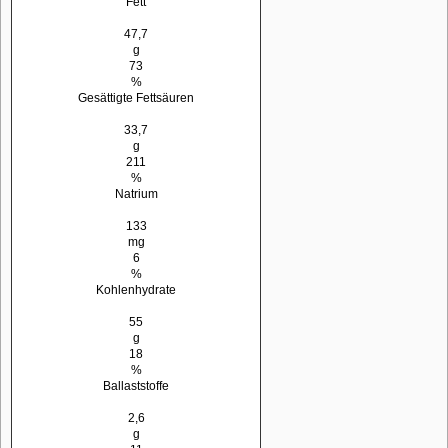
Fett
47,7
g
73
%
Gesättigte Fettsäuren
33,7
g
211
%
Natrium
133
mg
6
%
Kohlenhydrate
55
g
18
%
Ballaststoffe
2,6
g