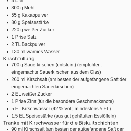
8
Eier
300
g
Mehl
55
g
Kakaopulver
80
g
Speisestärke
220
g
weißer Zucker
1
Prise
Salz
2
TL
Backpulver
130
ml
warmes Wasser
Kirschfüllung
700
g
Sauerkirschen (entsteint)
(empfohlen:
eingemachte Sauerkirschen aus dem Glas)
260
ml
Kirschsaft
(am besten der aufgefangene Saft der
eingemachten Sauerkirschen)
2
EL
weißer Zucker
1
Prise
Zimt
(für die besondere Geschmacksnote)
5
EL
Kirschwasser
(42 % Vol.; mindestens 5 EL)
1,5
EL
Speisestärke
(aus gut gehäuften Esslöffeln)
Tränke mit Kirschwasser für die Biskuitschichten
90
ml
Kirschsaft
(am besten der aufgefangene Saft der